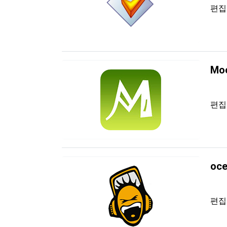
편
Mo
편
oce
편