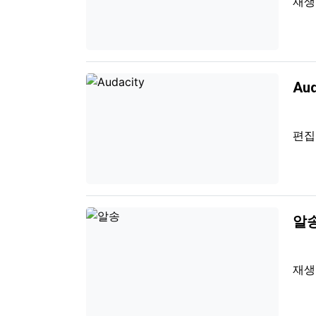
재
Aud
편
알
재