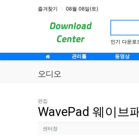
상단 네비
즐겨찾기
08월 08일(토)
인기 다운로드
메인 메뉴
관리툴
동영상
오디오
분류
편집
WavePad 웨이브
작성자 정보
작성
센터장