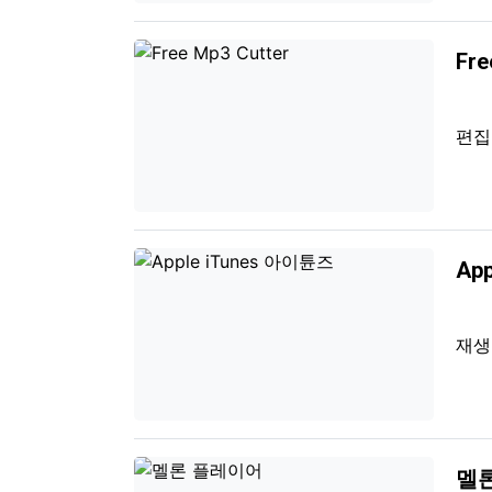
Fre
편
Ap
재
멜