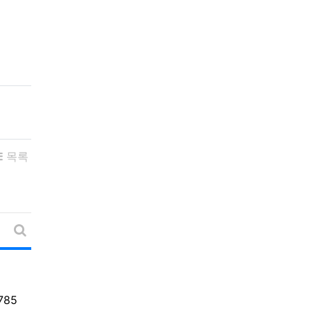
목록
게시물 정렬
게시판 검색
조회
785