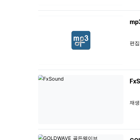
mp3
편
Fx
재