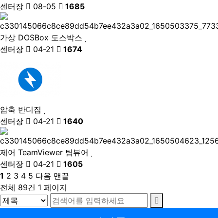
센터장
08-05
1685
가상
DOSBox 도스박스
센터장
04-21
1674
압축
반디집
센터장
04-21
1640
제어
TeamViewer 팀뷰어
센터장
04-21
1605
1
2
3
4
5
다음
맨끝
전체 89건
1 페이지