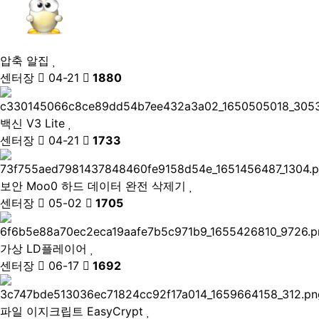
압축
알집
센터장
04-21
1880
백신
V3 Lite
센터장
04-21
1733
보안
Moo0 하드 데이터 완전 삭제기
센터장
05-02
1705
가상
LD플레이어
센터장
06-17
1692
파일
이지크립트 EasyCrypt